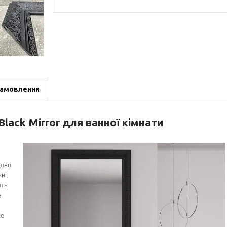
замовлення
lack Mirror для ванної кімнати
дово
ні,
ить
е
не