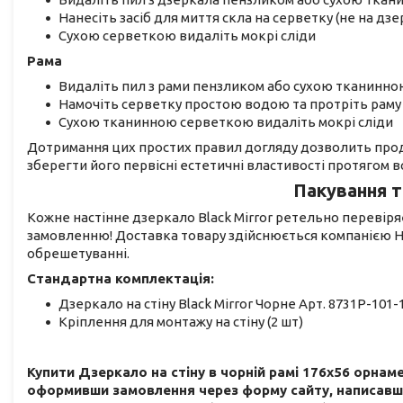
Нанесіть засіб для миття скла на серветку (не на дз
Сухою серветкою видаліть мокрі сліди
Рама
Видаліть пил з рами пензликом або сухою тканинн
Намочіть серветку простою водою та протріть раму
Сухою тканинною серветкою видаліть мокрі сліди
Дотримання цих простих правил догляду дозволить прод
зберегти його первісні естетичні властивості протягом в
Пакування т
Кожне настінне дзеркало Black Mirror ретельно перевіря
замовленню! Доставка товару здійснюється компанією Н
обрешетуванні.
Стандартна комплектація:
Дзеркало на стіну Black Mirror Чорне Арт. 8731Р-101-
Кріплення для монтажу на стіну (2 шт)
Купити Дзеркало на стіну в чорній рамі 176х56 орнаме
оформивши замовлення через форму сайту, написавш