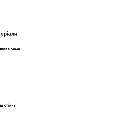
еріали
икова рама
я стінка