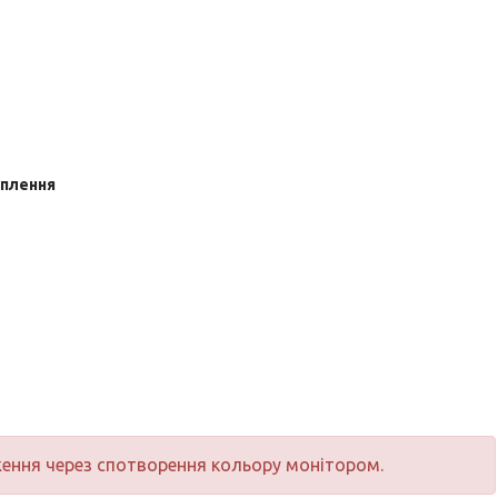
іплення
ження через спотворення кольору монітором.