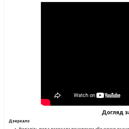
Догляд з
Дзеркало
Видаліть пил з дзеркала пензликом або сухою тка