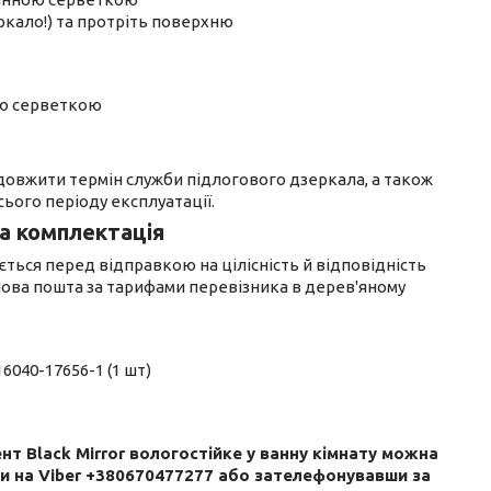
еркало!) та протріть поверхню
ою серветкою
овжити термін служби підлогового дзеркала, а також
сього періоду експлуатації.
а комплектація
ється перед відправкою на цілісність й відповідність
ова пошта за тарифами перевізника в дерев'яному
16040-17656-1 (1 шт)
нт Black Mirror вологостійке у ванну кімнату можна
и на Viber +380670477277 або зателефонувавши за