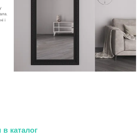
у
ала.
і і
 в каталог