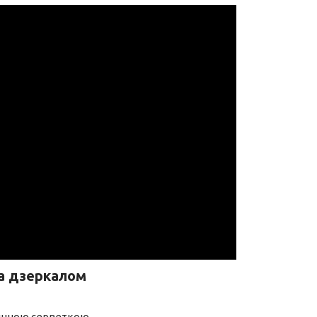
а дзеркалом
нинною серветкою