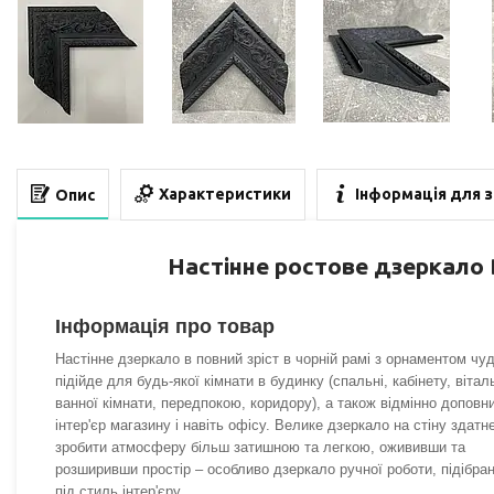
Характеристики
Інформація для 
Опис
Настінне ростове дзеркало B
Інформація про товар
Настінне дзеркало в повний зріст в чорній рамі з орнаментом чу
підійде для будь-якої кімнати в будинку (спальні, кабінету, віталь
ванної кімнати, передпокою, коридору), а також відмінно доповн
інтер'єр магазину і навіть офісу. Велике дзеркало на стіну здатн
зробити атмосферу більш затишною та легкою, ожививши та
розширивши простір – особливо дзеркало ручної роботи, підібра
під стиль інтер'єру.