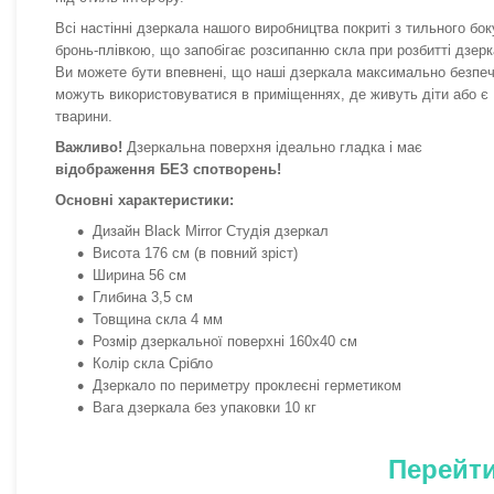
Всі настінні дзеркала нашого виробництва покриті з тильного бок
бронь-плівкою, що запобігає розсипанню скла при розбитті дзерк
Ви можете бути впевнені, що наші дзеркала максимально безпечн
можуть використовуватися в приміщеннях, де живуть діти або є
тварини.
Важливо!
Дзеркальна поверхня ідеально гладка і має
відображення БЕЗ спотворень!
Основні характеристики:
Дизайн Black Mirror Студія дзеркал
Висота 176 см (в повний зріст)
Ширина 56 см
Глибина 3,5 см
Товщина скла 4 мм
Розмір дзеркальної поверхні 160х40 см
Колір скла Срібло
Дзеркало по периметру проклеєні герметиком
Вага дзеркала без упаковки 10 кг
Перейти