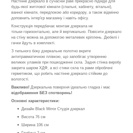
Настінне дзеркало в сучасній рамі прекрасно підійде для
будь-якої житлової кімнати (спальні, кабінету, вітальні),
ванної кімнати, передпокою або коридору, а також відмінно
доповнить інтер'єр магазину і навіть офісу.
Конструкція передбачає монтаж дзеркала не
тільки горизонтально, але й вертикально. Повісити дзеркало
на стіну можна за допомогою металевих кріплень. Дюбелі і
гачки йдуть в комплекті.
З тильного боку дзеркальне полотно вкрите
антитравматичною плівкою, що запобігає утворенню
великих уламків при пошкодженні скла. Задня стінка виробу
закрита шаром ХДФ, а всі стики скла та рами оброблені
герметиком, що робить настінне дзеркало стійким до
вологості.
Важливо!
Дзеркальна поверхня ідеально гладка і має
відображення БЕЗ спотворень!
Основні характеристики:
Дизайн Black Mirror Студія дзеркал
Висота 76 см
Ширина 106 см
Глибина 2 см