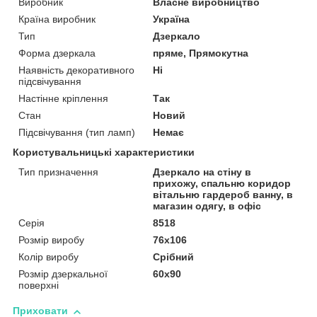
Виробник
Власне виробництво
Країна виробник
Україна
Тип
Дзеркало
Форма дзеркала
пряме, Прямокутна
Наявність декоративного
Ні
підсвічування
Настінне кріплення
Так
Стан
Новий
Підсвічування (тип ламп)
Немає
Користувальницькі характеристики
Тип призначення
Дзеркало на стіну в
прихожу, спальню коридор
вітальню гардероб ванну, в
магазин одягу, в офіс
Серія
8518
Розмір виробу
76х106
Колір виробу
Срібний
Розмір дзеркальної
60х90
поверхні
Приховати