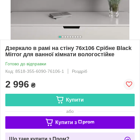
Дзеркало в рамі на стіну 76х106 Срібне Black
Mirror для ванної кімнати вологостійке
Готово до відправки
Код: 8518-355-6090-76106-1
Роздріб
2 996
₴
Купити
або
Купити з
Що таке купити з Пром?