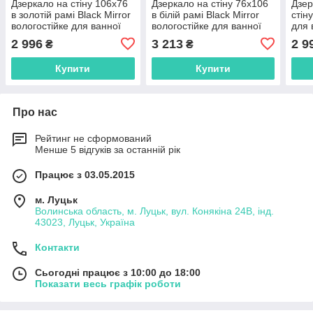
Дзеркало на стіну 106х76
Дзеркало на стіну 76х106
Дзер
в золотій рамі Black Mirror
в білій рамі Black Mirror
стін
вологостійке для ванної
вологостійке для ванної
для 
кімнати
кімнати
воло
2 996
3 213
2 9
₴
₴
Купити
Купити
Про нас
Рейтинг не сформований
Менше 5 відгуків за останній рік
Працює з 03.05.2015
м. Луцьк
Волинська область, м. Луцьк, вул. Конякіна 24В, інд.
43023, Луцьк, Україна
Контакти
Сьогодні працює з 10:00 до 18:00
Показати весь графік роботи