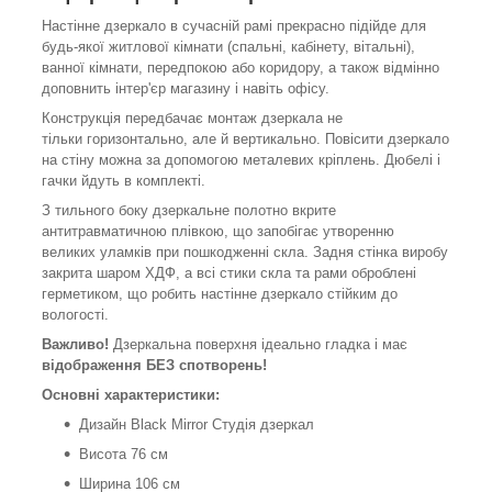
Настінне дзеркало в сучасній рамі прекрасно підійде для
будь-якої житлової кімнати (спальні, кабінету, вітальні),
ванної кімнати, передпокою або коридору, а також відмінно
доповнить інтер'єр магазину і навіть офісу.
Конструкція передбачає монтаж дзеркала не
тільки горизонтально, але й вертикально. Повісити дзеркало
на стіну можна за допомогою металевих кріплень. Дюбелі і
гачки йдуть в комплекті.
З тильного боку дзеркальне полотно вкрите
антитравматичною плівкою, що запобігає утворенню
великих уламків при пошкодженні скла. Задня стінка виробу
закрита шаром ХДФ, а всі стики скла та рами оброблені
герметиком, що робить настінне дзеркало стійким до
вологості.
Важливо!
Дзеркальна поверхня ідеально гладка і має
відображення БЕЗ спотворень!
Основні характеристики:
Дизайн Black Mirror Студія дзеркал
Висота 76 см
Ширина 106 см