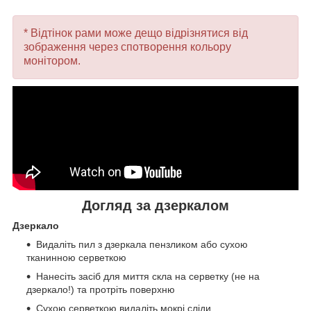
* Відтінок рами може дещо відрізнятися від
зображення через спотворення кольору
монітором.
Догляд за дзеркалом
Дзеркало
Видаліть пил з дзеркала пензликом або сухою
тканинною серветкою
Нанесіть засіб для миття скла на серветку (не на
дзеркало!) та протріть поверхню
Сухою серветкою видаліть мокрі сліди