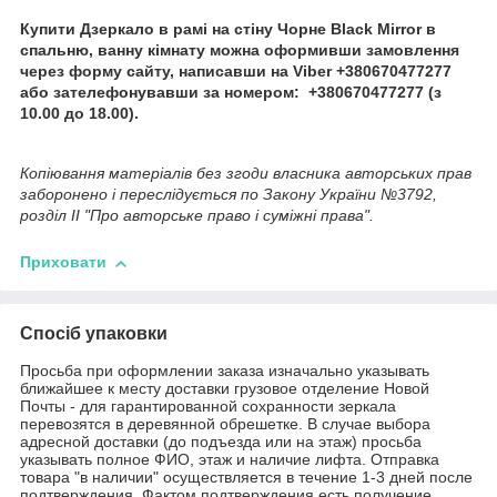
Купити Дзеркало в рамі на стіну Чорне Black Mirror в
спальню, ванну кімнату можна оформивши замовлення
через форму сайту, написавши на Viber +380670477277
або зателефонувавши за номером: +380670477277 (з
10.00 до 18.00).
Копіювання матеріалів без згоди власника авторських прав
заборонено і переслідується по Закону України №3792,
розділ II "Про авторське право і суміжні права".
Приховати
Спосіб упаковки
Просьба при оформлении заказа изначально указывать
ближайшее к месту доставки грузовое отделение Новой
Почты - для гарантированной сохранности зеркала
перевозятся в деревянной обрешетке. В случае выбора
адресной доставки (до подъезда или на этаж) просьба
указывать полное ФИО, этаж и наличие лифта. Отправка
товара "в наличии" осуществляется в течение 1-3 дней после
подтверждения. Фактом подтверждения есть получение