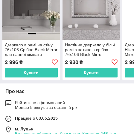
Дзеркало в рамі на стіну
Настінне дзеркало у білій
Дзер
76х106 Срібне Black Mirror
рамі з патиною срібла
Ніке
для ванної кімнати
76х106 Black Mirror
Mirr
вологостійке
вологостійке у ванну
ванн
2 996
2 930
2 9
₴
₴
кімнату
Купити
Купити
Про нас
Рейтинг не сформований
Менше 5 відгуків за останній рік
Працює з 03.05.2015
м. Луцьк
Волинська область, м. Луцьк, вул. Конякіна 24В, інд.