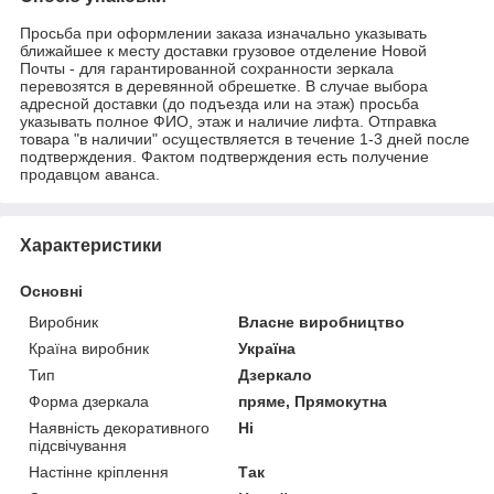
Просьба при оформлении заказа изначально указывать
ближайшее к месту доставки грузовое отделение Новой
Почты - для гарантированной сохранности зеркала
перевозятся в деревянной обрешетке. В случае выбора
адресной доставки (до подъезда или на этаж) просьба
указывать полное ФИО, этаж и наличие лифта. Отправка
товара "в наличии" осуществляется в течение 1-3 дней после
подтверждения. Фактом подтверждения есть получение
продавцом аванса.
Характеристики
Основні
Виробник
Власне виробництво
Країна виробник
Україна
Тип
Дзеркало
Форма дзеркала
пряме, Прямокутна
Наявність декоративного
Ні
підсвічування
Настінне кріплення
Так