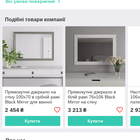
Всі умови повернення
Подібні товари компанії
Прямокутне дзеркало на
Прямокутне дзеркало в
Наст
стіну 100х70 в срібній рамі
білій рамі 76х106 Black
106х
Black Mirror для ванної
Mirror на стіну
пати
кімнати
вологостійке для ванної
Blac
2 454
3 213
2 9
₴
₴
кімнати
Купити
Купити