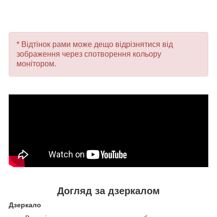
* Відтінок рами може дещо відрізнятися від
зображення через спотворення кольору
монітором.
Догляд за дзеркалом
Дзеркало