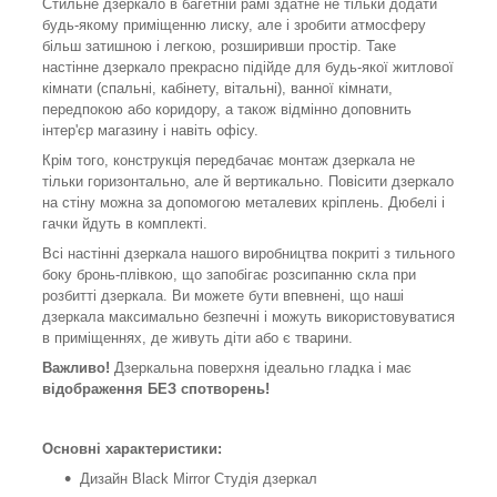
Стильне дзеркало в багетній рамі здатне не тільки додати
будь-якому приміщенню лиску, але і зробити атмосферу
більш затишною і легкою, розширивши простір. Таке
настінне дзеркало прекрасно підійде для будь-якої житлової
кімнати (спальні, кабінету, вітальні), ванної кімнати,
передпокою або коридору, а також відмінно доповнить
інтер'єр магазину і навіть офісу.
Крім того, конструкція передбачає монтаж дзеркала не
тільки горизонтально, але й вертикально. Повісити дзеркало
на стіну можна за допомогою металевих кріплень. Дюбелі і
гачки йдуть в комплекті.
Всі настінні дзеркала нашого виробництва покриті з тильного
боку бронь-плівкою, що запобігає розсипанню скла при
розбитті дзеркала. Ви можете бути впевнені, що наші
дзеркала максимально безпечні і можуть використовуватися
в приміщеннях, де живуть діти або є тварини.
Важливо!
Дзеркальна поверхня ідеально гладка і має
відображення БЕЗ спотворень!
Основні характеристики:
Дизайн Black Mirror Студія дзеркал