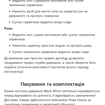
Видаліть пил з дзеркала пензликом або сухою
тканинною серветкою
Нанесіть засіб для миття скла на серветку (не на
дзеркало!) та протріть поверхню
Сухою серветкою видаліть мокрі сліди
Рама
Видаліть пил з рами пензликом або сухою тканинною
серветкою
Намочіть серветку простою водою та протріть раму
Сухою тканинною серветкою видаліть мокрі сліди
Дотримання цих простих правил догляду дозволить
продовжити термін служби дзеркала, а також зберегти його
первісні естетичні властивості протягом всього періоду
експлуатації.
Пакування та комплектація
Кожне настінне дзеркало Black Mirror ретельно перевіряється
перед відправкою на цілісність й відповідність замовленню!
Доставка товару здійснюється компанією Нова пошта за
тарифами перевізника в дерев'яній обрешітці.