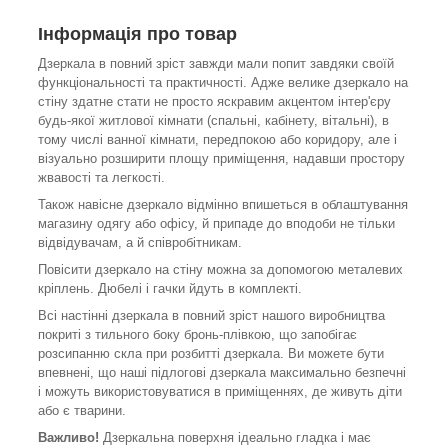
Інформація про товар
Дзеркала в повний зріст завжди мали попит завдяки своїй
функціональності та практичності. Адже велике дзеркало на
стіну здатне стати не просто яскравим акцентом інтер'єру
будь-якої житлової кімнати (спальні, кабінету, вітальні), в
тому числі ванної кімнати, передпокою або коридору, але і
візуально розширити площу приміщення, надавши простору
жвавості та легкості.
Також навісне дзеркало відмінно впишеться в облаштування
магазину одягу або офісу, й припаде до вподоби не тільки
відвідувачам, а й співробітникам.
Повісити дзеркало на стіну можна за допомогою металевих
кріплень. Дюбелі і гачки йдуть в комплекті.
Всі настінні дзеркала в повний зріст нашого виробництва
покриті з тильного боку бронь-плівкою, що запобігає
розсипанню скла при розбитті дзеркала. Ви можете бути
впевнені, що наші підлогові дзеркала максимально безпечні
і можуть використовуватися в приміщеннях, де живуть діти
або є тварини.
Важливо!
Дзеркальна поверхня ідеально гладка і має