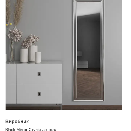
Виробник
Black Mirror Студія дзеркал