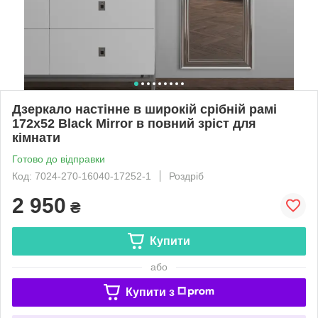
Дзеркало настінне в широкій срібній рамі
172х52 Black Mirror в повний зріст для
кімнати
Готово до відправки
Код: 7024-270-16040-17252-1
Роздріб
2 950
₴
Купити
або
Купити з