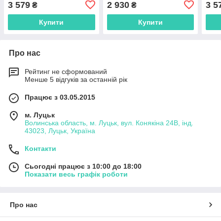
3 579
2 930
3 5
₴
₴
Mirror для дому
Купити
Купити
Про нас
Рейтинг не сформований
Менше 5 відгуків за останній рік
Працює з 03.05.2015
м. Луцьк
Волинська область, м. Луцьк, вул. Конякіна 24В, інд.
43023, Луцьк, Україна
Контакти
Сьогодні працює з 10:00 до 18:00
Показати весь графік роботи
Про нас