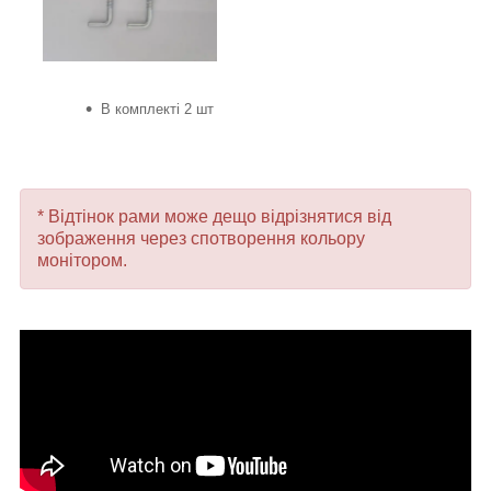
В комплекті 2 шт
* Відтінок рами може дещо відрізнятися від
зображення через спотворення кольору
монітором.