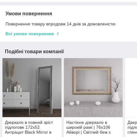
Умови повернення
Повернення товару впродовж 14 днів за домовленістю
Всі умови повернення
Подібні товари компанії
Дзеркало в повний зріст
Настінне дзеркало в
Дзер
підлогове 172х52
широкій рамі | 76х106
підл
Антрацит Black Mirror в
Айворі | Світлий беж з
глян
широкій рамі
патиною срібла | Black
широ