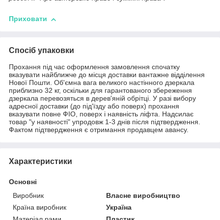
Приховати
Спосіб упаковки
Прохання під час оформлення замовлення спочатку
вказувати найближче до місця доставки вантажне відділення
Нової Пошти. Об'ємна вага великого настінного дзеркала
приблизно 32 кг, оскільки для гарантованого збереження
дзеркала перевозяться в дерев'яній обрітці. У разі вибору
адресної доставки (до під'їзду або поверх) прохання
вказувати повне ФІО, поверх і наявність ліфта. Надсилає
товар "у наявності" упродовж 1-3 днів після підтвердження.
Фактом підтвердження є отримання продавцем авансу.
Характеристики
Основні
Виробник
Власне виробництво
Країна виробник
Україна
Матеріал рами
Пластик