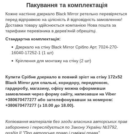
Пакування та комплектація
Кожне настінне дзеркало Black Mirror ретельно перевіряється
перед відправкою на цілісність й відповідність замовленню!
Доставка товару здійснюється компанією Нова пошта за
тарифами перевізника в дерев'яній обрешітці.
Стандартна комплектація:
Дзеркало на стіну Black Mirror Срібло Арт. 7024-270-
16040-17252-1 (1 шт)
Кріплення для монтажу на стіну (2 шт)
Купити Срібне дзеркало в повний зріст на стіну 172х52
Black Mirror для спальні, коридору, передпокою,
гардеробу, магазину, офісу можна оформивши
замовлення через форму сайту, написавши на Viber
+380670477277 або зателефонувавши за номером:
+380670477277 (з 10.00 до 18.00).
Копіювання матеріалів без згоди власника авторських прав
заборонено і переслідується по Закону України №3792,
розділ II "Про авторське право і суміжні права".