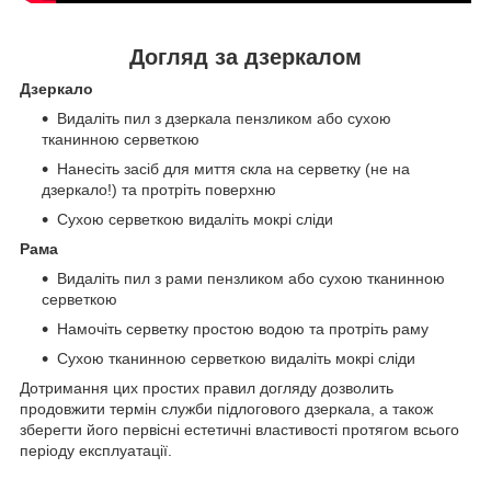
Догляд за дзеркалом
Дзеркало
Видаліть пил з дзеркала пензликом або сухою
тканинною серветкою
Нанесіть засіб для миття скла на серветку (не на
дзеркало!) та протріть поверхню
Сухою серветкою видаліть мокрі сліди
Рама
Видаліть пил з рами пензликом або сухою тканинною
серветкою
Намочіть серветку простою водою та протріть раму
Сухою тканинною серветкою видаліть мокрі сліди
Дотримання цих простих правил догляду дозволить
продовжити термін служби підлогового дзеркала, а також
зберегти його первісні естетичні властивості протягом всього
періоду експлуатації.