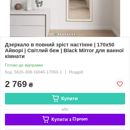
Дзеркало в повний зріст настінне | 170х50
Айворі | Світлий беж | Black Mirror для ванної
кімнати
Готово до відправки
Код: 5826-308-16040-17050-1
Роздріб
2 769
₴
Купити
або
Купити з