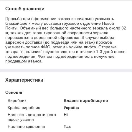
Спосіб упаковки
Просьба при оформлении заказа изначально указывать
ближайшее к месту доставки грузовое отделение Новой
Почты. Объемный вес большого настенного зеркала около 32
кг, так как для гарантированной сохранности зеркала
перевозятся в деревянной обрешетке. В случае выбора
адресной доставки (до подъезда или на этаж) просьба
указывать полное ФИО, этаж и наличие лифта. Отправка
товара "в наличии" осуществляется в течение 1-3 дней после
подтверждения. Фактом подтверждения есть получение
продавцом аванса.
Характеристики
Основні
Виробник
Власне виробництво
Країна виробник
Україна
Наявність декоративного
Ні
підсвічування
Настінне кріплення
Так