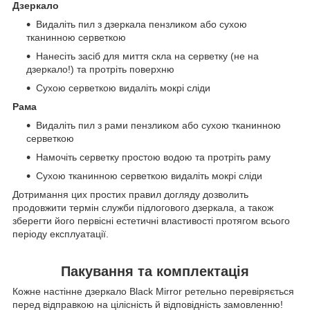
Дзеркало
Видаліть пил з дзеркала пензликом або сухою
тканинною серветкою
Нанесіть засіб для миття скла на серветку (не на
дзеркало!) та протріть поверхню
Сухою серветкою видаліть мокрі сліди
Рама
Видаліть пил з рами пензликом або сухою тканинною
серветкою
Намочіть серветку простою водою та протріть раму
Сухою тканинною серветкою видаліть мокрі сліди
Дотримання цих простих правил догляду дозволить
продовжити термін служби підлогового дзеркала, а також
зберегти його первісні естетичні властивості протягом всього
періоду експлуатації.
Пакування та комплектація
Кожне настінне дзеркало Black Mirror ретельно перевіряється
перед відправкою на цілісність й відповідність замовленню!