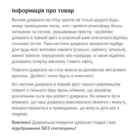
Інформація про товар
Велике дзеркало на стіну здатне не тільки додати будь-
якому приміщенню лиску, але і зробити атмосферу більш
затишною та легкою, розширивши простір - особливо
дзеркало в повний зріст в класичній рамі елегатного відтінку
слонової кістки. Таке настінне дзеркало прекрасно підійде
для будь-якої житлової кімнати (спальні, кабінету, вітальні),
ванної кімнати, передпокою або коридору, а також відмінно
доповнить інтер'єр магазину і навіть офісу.
Повісити дзеркало на стіну можна за допомогою металевих
кріплень. Дюбелі і гачки йдуть в комплекті.
Всі настінні дзеркала в повний зріст нашого виробництва
покриті з тильного боку бронь-плівкою, що запобігає
розсипанню скла при розбитті дзеркала. Ви можете бути
впевнені, що наші дзеркала максимально безпечні і можуть
використовуватися в приміщеннях, де живуть діти або є
тварини.
Важливо!
Дзеркальна поверхня ідеально гладка і має
відображення БЕЗ спотворень!