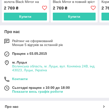
золота Black Mirror на
Black Mirror в повний зріст
Кори
стіну у ванну кімнату
у ванну кімнату
для 
2 769
2 769
2 7
₴
₴
Купити
Купити
Про нас
Рейтинг не сформований
Менше 5 відгуків за останній рік
Працює з 03.05.2015
м. Луцьк
Волинська область, м. Луцьк, вул. Конякіна 24В, інд.
43023, Луцьк, Україна
Контакти
Сьогодні працює з 10:00 до 18:00
Показати весь графік роботи
Про нас