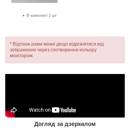
В комплекті 2 шт
* Відтінок рами може дещо відрізнятися від
зображення через спотворення кольору
монітором.
Догляд за дзеркалом