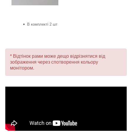
В комплекті 2 шт
* Відтінок рами може дещо відрізнятися від
зображення через спотворення кольору
монітором.