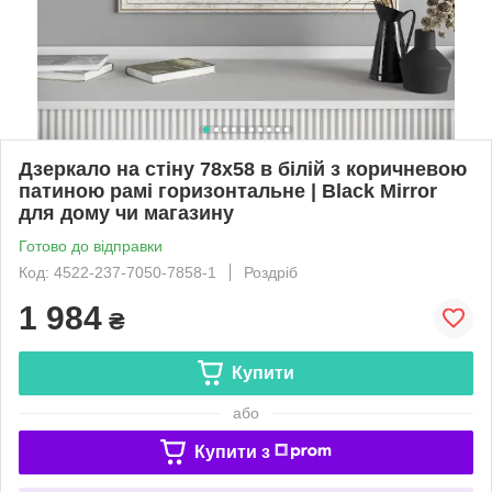
Дзеркало на стіну 78х58 в білій з коричневою
патиною рамі горизонтальне | Black Mirror
для дому чи магазину
Готово до відправки
Код: 4522-237-7050-7858-1
Роздріб
1 984
₴
Купити
або
Купити з