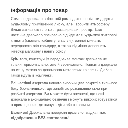
Інформація про товар
Стильне дзеркало в багетній рамі здатне не тільки додати
будь-якому приміщенню лиску, але і зробити атмосферу
більш затишною і легкою, розширивши простір. Таке
настінне дзеркало прекрасно підійде для будь-якої житлової
кімнати (спальні, кабінету, вітальні), ванної кімнати,
передпокою або коридору, а також відмінно доповнить
інтер'єр магазину і навіть офісу.
Крім того, конструкція передбачає монтаж дзеркала не
тільки горизонтально, але й вертикально. Повісити дзеркало
на стіну можна за допомогою металевих кріплень. Дюбелі і
гачки йдуть в комплекті.
Всі настінні дзеркала нашого виробництва покриті з тильного
боку бронь-плівкою, що запобігає розсипанню скла при
розбитті дзеркала. Ви можете бути впевнені, що наші
дзеркала максимально безпечні і можуть використовуватися
в приміщеннях, де живуть діти або є тварини.
Важливо!
Дзеркальна поверхня ідеально гладка і має
відображення БЕЗ спотворень!