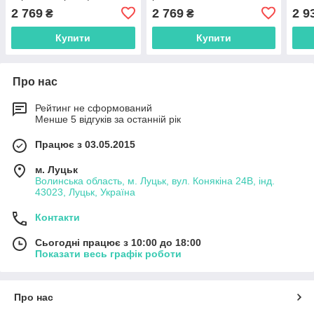
Mirror для дому | магазину
зріст для дому чи
Mirr
2 769
2 769
2 9
₴
₴
| офісу | салону
магазину
| оф
Купити
Купити
Про нас
Рейтинг не сформований
Менше 5 відгуків за останній рік
Працює з 03.05.2015
м. Луцьк
Волинська область, м. Луцьк, вул. Конякіна 24В, інд.
43023, Луцьк, Україна
Контакти
Сьогодні працює з 10:00 до 18:00
Показати весь графік роботи
Про нас