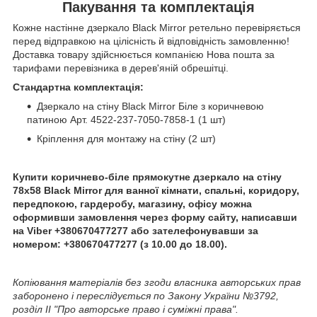
Пакування та комплектація
Кожне настінне дзеркало Black Mirror ретельно перевіряється
перед відправкою на цілісність й відповідність замовленню!
Доставка товару здійснюється компанією Нова пошта за
тарифами перевізника в дерев'яній обрешітці.
Стандартна комплектація:
Дзеркало на стіну Black Mirror Біле з коричневою
патиною Арт. 4522-237-7050-7858-1 (1 шт)
Кріплення для монтажу на стіну (2 шт)
Купити коричнево-біле прямокутне дзеркало на стіну
78х58 Black Mirror для ванної кімнати, спальні, коридору,
передпокою, гардеробу, магазину, офісу можна
оформивши замовлення через форму сайту, написавши
на Viber +380670477277 або зателефонувавши за
номером: +380670477277 (з 10.00 до 18.00).
Копіювання матеріалів без згоди власника авторських прав
заборонено і переслідується по Закону України №3792,
розділ II "Про авторське право і суміжні права".