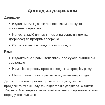
Догляд за дзеркалом
Дзеркало
Видаліть пил з дзеркала пензликом або сухою
тканинною серветкою
Нанесіть засіб для миття скла на серветку (не на
дзеркало!) та протріть поверхню
Сухою серветкою видаліть мокрі сліди
Рама
Видаліть пил з рами пензликом або сухою тканинною
серветкою
Намочіть серветку простою водою та протріть раму
Сухою тканинною серветкою видаліть мокрі сліди
Дотримання цих простих правил догляду дозволить
продовжити термін служби підлогового дзеркала, а також
зберегти його первісні естетичні властивості протягом всього
періоду експлуатації.