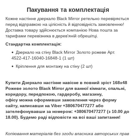
Пакування та комплектація
Кожне настінне дзеркало Black Mirror ретельно перевіряється
перед відправкою на цілісність й відповідність замовленню!
Доставка товару здійснюється компанією Нова пошта за
тарифами перевізника в дерев'яній обрешітці.
Стандартна комплектація:
Дзеркало на стіну Black Mirror Золото рожеве Арт.
4522-417-16040-16848-1 (1 шт)
Кріплення для монтажу на стіну (2 шт)
Купити Дзеркало настінне навісне в повний зріст 168х48
Рожеве золото Black Mirror для ванної кімнати, спальні,
коридору, передпокою, гардеробу, магазину,
офісу можна оформивши замовлення через форму
сайту, написавши на Viber
+380670477277 або
зателефонувавши за номером: +380670477277 (з 10.00 до
18.00). Будемо раді відповісти на всі ваші запитання!
Копіювання матеріалів без згоди власника авторських прав