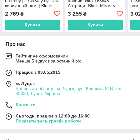
на стіну | 170х50 у вузькій
повний зріст 168х48
178х
коричневій рамі | Black
Антрацит Black Mirror у
рамі
Mirror для дому | магазину
вузькій рамі в спальню
Blac
2 769
3 255
3 0
₴
₴
| офісу | салону
Купити
Купити
Про нас
Рейтинг не сформований
Менше 5 відгуків за останній рік
Працює з 03.05.2015
м. Луцьк
Волинська область, м. Луцьк, вул. Конякіна 24В, інд.
43023, Луцьк, Україна
Контакти
Сьогодні працює з 12:00 до 16:00
Показати весь графік роботи