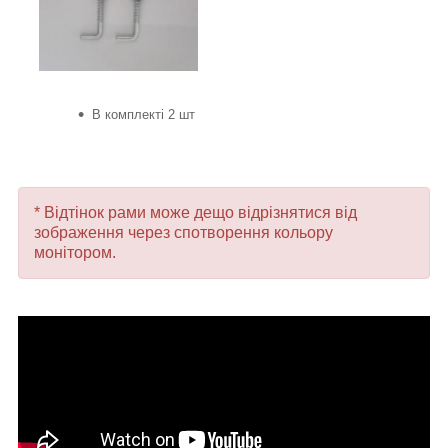
В комплекті 2 шт
* Відтінок рами може дещо відрізнятися від
зображення через спотворення кольору
монітором.