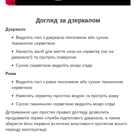
Догляд за дзеркалом
Дзеркало
Видаліть пил з дзеркала пензликом або сухою
тканинною серветкою
Нанесіть засіб для миття скла на серветку (не на
дзеркало!) та протріть поверхню
Сухою серветкою видаліть мокрі сліди
Рама
Видаліть пил з рами пензликом або сухою тканинною
серветкою
Намочіть серветку простою водою та протріть раму
Сухою тканинною серветкою видаліть мокрі сліди
Дотримання цих простих правил догляду дозволить
продовжити термін служби підлогового дзеркала, а також
зберегти його первісні естетичні властивості протягом всього
періоду експлуатації.