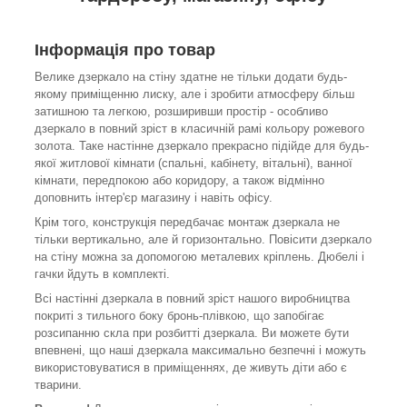
Інформація про товар
Велике дзеркало на стіну здатне не тільки додати будь-
якому приміщенню лиску, але і зробити атмосферу більш
затишною та легкою, розширивши простір - особливо
дзеркало в повний зріст в класичній рамі кольору рожевого
золота. Таке настінне дзеркало прекрасно підійде для будь-
якої житлової кімнати (спальні, кабінету, вітальні), ванної
кімнати, передпокою або коридору, а також відмінно
доповнить інтер'єр магазину і навіть офісу.
Крім того, конструкція передбачає монтаж дзеркала не
тільки вертикально, але й горизонтально. Повісити дзеркало
на стіну можна за допомогою металевих кріплень. Дюбелі і
гачки йдуть в комплекті.
Всі настінні дзеркала в повний зріст нашого виробництва
покриті з тильного боку бронь-плівкою, що запобігає
розсипанню скла при розбитті дзеркала. Ви можете бути
впевнені, що наші дзеркала максимально безпечні і можуть
використовуватися в приміщеннях, де живуть діти або є
тварини.