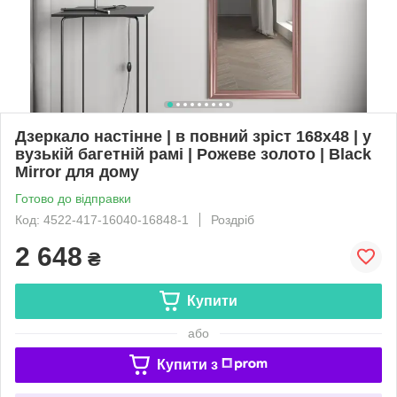
Дзеркало настінне | в повний зріст 168х48 | у
вузькій багетній рамі | Рожеве золото | Black
Mirror для дому
Готово до відправки
Код: 4522-417-16040-16848-1
Роздріб
2 648
₴
Купити
або
Купити з