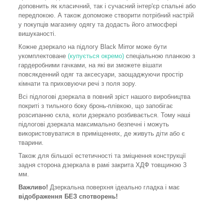
доповнить як класичний, так і сучасний інтер'єр спальні або
передпокою. А також допоможе створити потрібний настрій
у покупців магазину одягу та додасть його атмосфері
вишуканості.
Кожне дзеркало на підлогу Black Mirror може бути
укомплектоване
(купується окремо)
спеціальною планкою з
гардеробними гачками, на які ви зможете вішати
повсякденний одяг та аксесуари, заощаджуючи простір
кімнати та приховуючи речі з поля зору.
Всі підлогові дзеркала в повний зріст нашого виробництва
покриті з тильного боку бронь-плівкою, що запобігає
розсипанню скла, коли дзеркало розбивається. Тому наші
підлогові дзеркала максимально безпечні і можуть
використовуватися в приміщеннях, де живуть діти або є
тварини.
Також для більшої естетичності та зміцнення конструкції
задня сторона дзеркала в рамі закрита ХДФ товщиною 3
мм.
Важливо!
Дзеркальна поверхня ідеально гладка і має
відображення БЕЗ спотворень!