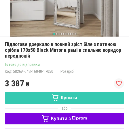
Підлогове дзеркало в повний зріст біле з патиною
срібла 170х50 Black Mirror в рамі в спальню коридор
передпокій
Готово до відправки
Код: 5826А-64S-16040-17050
Роздріб
3 387
₴
Купити
або
Купити з