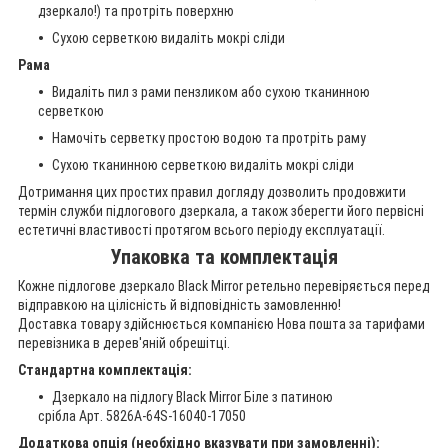
дзеркало!) та протріть поверхню
Сухою серветкою видаліть мокрі сліди
Рама
Видаліть пил з рами пензликом або сухою тканинною
серветкою
Намочіть серветку простою водою та протріть раму
Сухою тканинною серветкою видаліть мокрі сліди
Дотримання цих простих правил догляду дозволить продовжити
термін служби підлогового дзеркала, а також зберегти його первісні
естетичні властивості протягом всього періоду експлуатації.
Упаковка та комплектація
Кожне підлогове дзеркало Black Mirror ретельно перевіряється перед
відправкою на цілісність й відповідність замовленню!
Доставка товару здійснюється компанією Нова пошта за тарифами
перевізника в дерев'яній обрешітці.
Стандартна комплектація:
Дзеркало на підлогу Black Mirror Біле з патиною
срібла Арт. 5826А-64S-16040-17050
Додаткова опція (необхідно вказувати при замовленні):