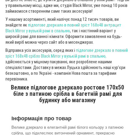
у правильному місці, адже ми, студія Black Mirror, уже понад 10 років
займаємося створенням саме таких аксесуарів!
У нашому асортименті, який налічує понад 12 тисяч товарів, ви
знайдете як
підлогове дзеркало в повний зріст 168х48 антрацит
Black Mirror у вузькій рамі в спальню
, так і настінний варіант у
широкій рамі для ванної кімнати. Оформити замовлення на будь-
який виріб можна через сайт або в месенджерах.
Відправка усіх аксесуарів, серед яких і
підлогове дзеркало в повний
зріст 168х48 срібло Black Mirror у вузькій рамі в спальню,
здійснюється у міцному пакуванні, яке розроблене нашими
спеціалістами. Доставку в межах Луцька здійснюють наші кур’єри
безкоштовно, а по Україні - компанія Нова пошта за тарифами
перевізника.
Велике підлогове дзеркало ростове 170х50
біле з патиною срібла в багетній рамі для
будинку або магазину
Інформація про товар
Велике дзеркало в елегантній рамі білого кольору з патиною
срібла, що підклеслює витончений орнамент, прекрасно