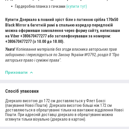
Гардеробна планка з гачками
(
купити тут
)
Купити Дзеркало в повний зріст біле з патиною срібла 170х50
Black Mirror в багетній рамі в спальню коридор передпокій
можна оформивши замовлення через форму сайту, написавши
на Viber +380670477277 або зателефонувавши за номером:
+380670477277 (з 10.00 до 18.00).
Увага!
Копіювання матеріалів без згоди власника авторських прав
заборонено і переслідується по Закону України №3792, розділ II "Про
авторське право і суміжні права".
Приховати
Спосіб упаковки
Дзеркало висотою до 172 см доставляється у Флет Боксі
(пакування Нової Пошти). Дзеркала висотою більші ніж 172 см
доставляються в обрештуванні тільки на вантажне відділення Нової
Пошти. При адресній доставці дзеркало в обрештуванні можна
оглянути тільки візуально (дзеркало в картоні).