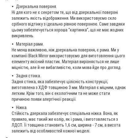
Дзеркальна поверхня.
Ні для кого не є секретом те, що від дзеркальної поверхні
залежить якість відображення. Ми використовуємо скло
срібного відтінку з ідеально рівною поверхнею. Саме завдяки
цьому забезпечується хороша “картинка”, що не має жодних
викривлень.
Матеріал рами.
Не менш важливою, ніж дзеркальна поверхня, є рама. Ми у
компанії Black Mirror використовуємо для виготовлення цього
елементу якісний пластик. Матеріал вирізняється не лише
міцністю, але й не вибагливістю, коли мова йде про догляд.
Задня стінка.
Задня стінка, яка забезпечує цілісність конструкції,
виготовлена з ХДФ товщиною 3 мм. Матеріал є міцним, однак
легким. Крім того, він є екологічним та не може стати
причиною появи алергічної реакції.
Ніжка.
Стійкість дзеркала забезпечує спеціальна ніжка. Вона, як
правило, має такий же колір, як і рама, і виготовляється з
ЛДСП. Її товщина становить 1,6 см, ширина - 7 см, а висота
залежить від особливостей кожної моделі.