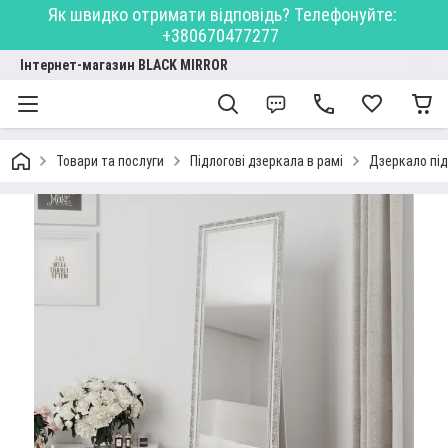
Як швидко отримати відповідь? Телефонуйте:
+380670477277
Інтернет-магазин BLACK MIRROR
Товари та послуги
Підлогові дзеркала в рамі
Дзеркало підл