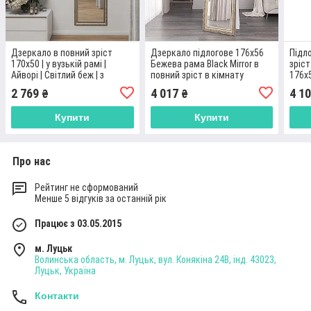
Дзеркало в повний зріст
Дзеркало підлогове 176х56
Підл
170х50 | у вузькій рамі |
Бежева рама Black Mirror в
зріст
Айворі | Світлий беж | з
повний зріст в кімнату
176х5
патиною срібла Black Mirror
коридор спальню
пере
2 769
4 017
4 1
₴
₴
на стіну
Купити
Купити
Про нас
Рейтинг не сформований
Менше 5 відгуків за останній рік
Працює з 03.05.2015
м. Луцьк
Волинська область, м. Луцьк, вул. Конякіна 24В, інд. 43023,
Луцьк, Україна
Контакти