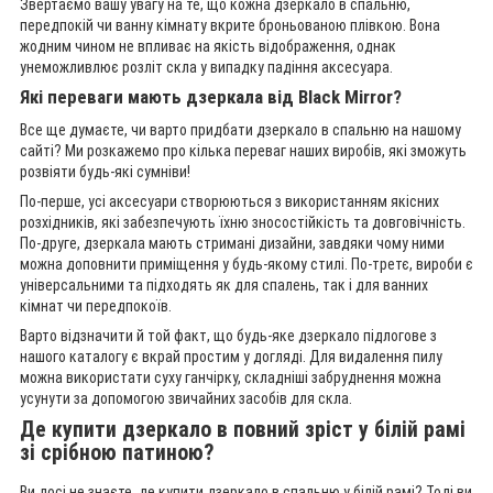
Звертаємо вашу увагу на те, що кожна дзеркало в спальню,
передпокій чи ванну кімнату вкрите броньованою плівкою. Вона
жодним чином не впливає на якість відображення, однак
унеможливлює розліт скла у випадку падіння аксесуара.
Які переваги мають дзеркала від Black Mirror?
Все ще думаєте, чи варто придбати дзеркало в спальню на нашому
сайті? Ми розкажемо про кілька переваг наших виробів, які зможуть
розвіяти будь-які сумніви!
По-перше, усі аксесуари створюються з використанням якісних
розхідників, які забезпечують їхню зносостійкість та довговічність.
По-друге, дзеркала мають стримані дизайни, завдяки чому ними
можна доповнити приміщення у будь-якому стилі. По-третє, вироби є
універсальними та підходять як для спалень, так і для ванних
кімнат чи передпокоїв.
Варто відзначити й той факт, що будь-яке дзеркало підлогове з
нашого каталогу є вкрай простим у догляді. Для видалення пилу
можна використати суху ганчірку, складніші забруднення можна
усунути за допомогою звичайних засобів для скла.
Де купити дзеркало в повний зріст у білій рамі
зі срібною патиною?
Ви досі не знаєте, де купити дзеркало в спальню у білій рамі? Тоді ви