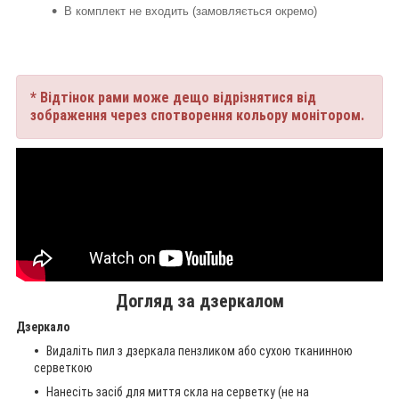
В комплект не входить (замовляється окремо)
* Відтінок рами може дещо відрізнятися від
зображення через спотворення кольору монітором.
Догляд за дзеркалом
Дзеркало
Видаліть пил з дзеркала пензликом або сухою тканинною
серветкою
Нанесіть засіб для миття скла на серветку (не на