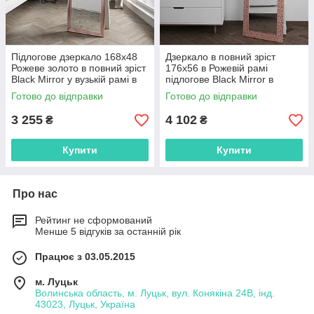
Підлогове дзеркало 168х48
Дзеркало в повний зріст
Рожеве золото в повний зріст
176х56 в Рожевій рамі
Black Mirror у вузькій рамі в
підлогове Black Mirror в
спальню
кімнату передпокій спальню
Готово до відправки
Готово до відправки
3 255
4 102
₴
₴
Купити
Купити
Про нас
Рейтинг не сформований
Менше 5 відгуків за останній рік
Працює з 03.05.2015
м. Луцьк
Волинська область, м. Луцьк, вул. Конякіна 24В, інд.
43023, Луцьк, Україна